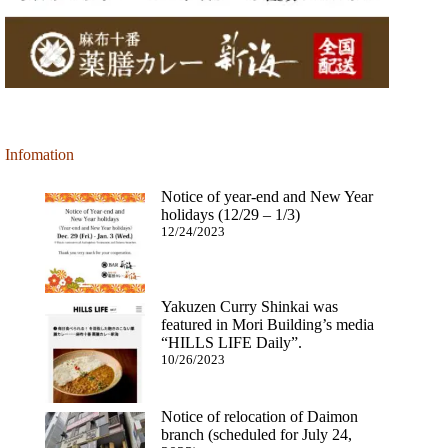
Infomation
Notice of year-end and New Year
holidays (12/29 – 1/3)
12/24/2023
Yakuzen Curry Shinkai was
featured in Mori Building’s media
“HILLS LIFE Daily”.
10/26/2023
Notice of relocation of Daimon
branch (scheduled for July 24,