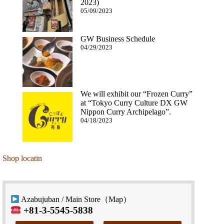
2023)
05/09/2023
GW Business Schedule
04/29/2023
We will exhibit our “Frozen Curry”
at “Tokyo Curry Culture DX GW
Nippon Curry Archipelago”.
04/18/2023
Shop locatin
Azabujuban / Main Store（
Map
）
+81-3-5545-5838