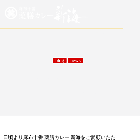
日本語
/
English
blog
news
9/1～9/30までの営業時間のお知らせ
09/16/2021
blog
,
news
日頃より麻布十番 薬膳カレー 新海をご愛顧いただ