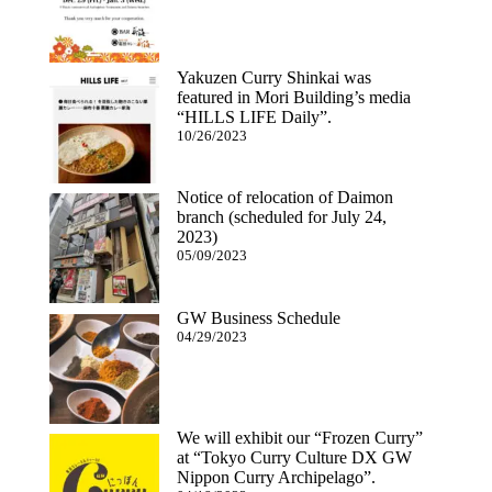
Yakuzen Curry Shinkai was
featured in Mori Building’s media
“HILLS LIFE Daily”.
10/26/2023
Notice of relocation of Daimon
branch (scheduled for July 24,
2023)
05/09/2023
GW Business Schedule
04/29/2023
We will exhibit our “Frozen Curry”
at “Tokyo Curry Culture DX GW
Nippon Curry Archipelago”.