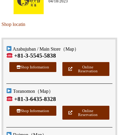
04/18/2023
Shop locatin
Azabujuban / Main Store（
Map
）
+81-3-5545-5838
Shop Information
Online
Reservation
Toranomon（
Map
）
+81-3-6435-8328
Shop Information
Online
Reservation
Daimon（
Map
）