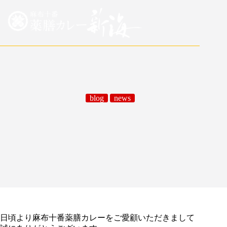
日本語
/
English
blog
news
6/1(月)より通常営業再開いたします。
05/30/2020
blog
,
news
日頃より麻布十番薬膳カレーをご愛顧いただきまして