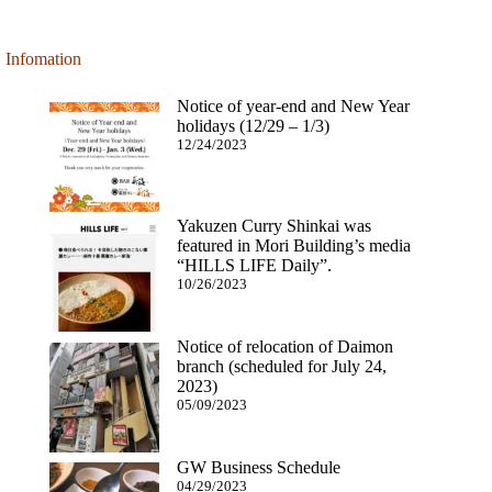
Infomation
Notice of year-end and New Year
holidays (12/29 – 1/3)
12/24/2023
Yakuzen Curry Shinkai was
featured in Mori Building’s media
“HILLS LIFE Daily”.
10/26/2023
Notice of relocation of Daimon
branch (scheduled for July 24,
2023)
05/09/2023
GW Business Schedule
04/29/2023