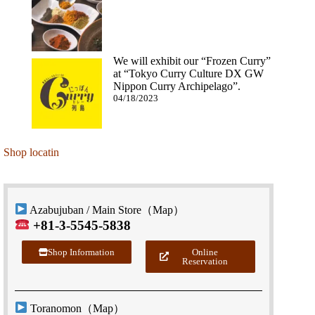
We will exhibit our “Frozen Curry”
at “Tokyo Curry Culture DX GW
Nippon Curry Archipelago”.
04/18/2023
Shop locatin
Azabujuban / Main Store（
Map
）
+81-3-5545-5838
Shop Information
Online
Reservation
Toranomon（
Map
）